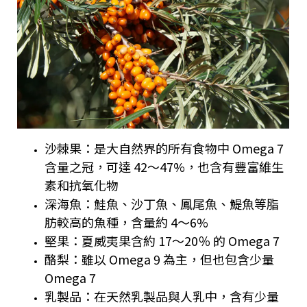
沙棘果：是大自然界的所有食物中 Omega 7
含量之冠，可達 42～47%，也含有豐富維生
素和抗氧化物
深海魚：鮭魚、沙丁魚、鳳尾魚、鯷魚等脂
肪較高的魚種，含量約 4～6%
堅果：夏威夷果含約 17～20％ 的 Omega 7
酪梨：雖以 Omega 9 為主，但也包含少量
Omega 7
乳製品：在天然乳製品與人乳中，含有少量