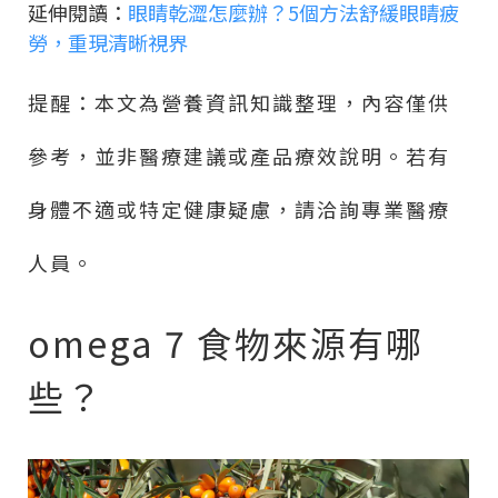
延伸閱讀：
眼睛乾澀怎麼辦？5個方法舒緩眼睛疲
勞，重現清晰視界
提醒：本文為營養資訊知識整理，內容僅供
參考，並非醫療建議或產品療效說明。若有
身體不適或特定健康疑慮，請洽詢專業醫療
人員。
omega 7 食物來源有哪
些？