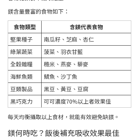
鎂含量豐富的食物如下：
食物類型
含鎂代表食物
堅果種子
南瓜籽、芝麻、杏仁
綠葉蔬菜
菠菜、羽衣甘藍
全穀雜糧
糙米、燕麥、藜麥
海鮮魚類
鯖魚、沙丁魚
豆類製品
黑豆、黃豆、豆腐
黑巧克力
可可濃度70%以上者效果佳
每天均衡攝取以上食材，就能有效避免缺鎂。
鎂何時吃？飯後補充吸收效果最佳