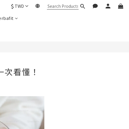
$
TWD
rbafit
一次看懂！