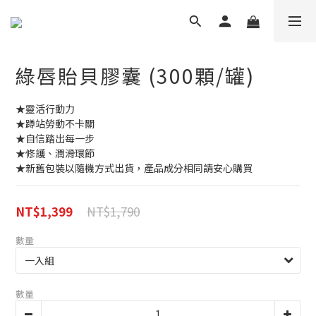
綠唇貽貝膠囊 (300顆/罐)
★靈活行動力
★蹲站勞動不卡關
★自信踏出每一步
★修護、潤滑環節
★新舊包裝以隨機方式出貨，產品成分相同請安心購買
NT$1,790
NT$1,399
數量
數量