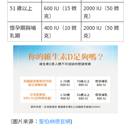
51 歲以上
600 IU（15 微
2000 IU（50 微
克）
克）
懷孕期與哺
400 IU（10 微
2000 IU（50 微
乳期
克）
克）
（圖片來源：
聖伯納德官網
)