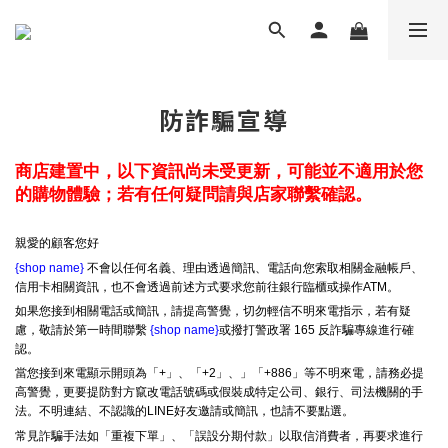
防詐騙宣導
商店建置中，以下資訊尚未受更新，可能並不適用於您
的購物體驗；若有任何疑問請與店家聯繫確認。
親愛的顧客您好
{shop name}
不會以任何名義、理由透過簡訊、電話向您索取相關金融帳戶、
信用卡相關資訊，也不會透過前述方式要求您前往銀行臨櫃或操作ATM。
如果您接到相關電話或簡訊，請提高警覺，切勿輕信不明來電指示，若有疑
慮，敬請於第一時間聯繫
{shop name}
或撥打警政署 165 反詐騙專線進行確
認。
當您接到來電顯示開頭為「+」、「+2」、」「+886」等不明來電，請務必提
高警覺，更要提防對方竄改電話號碼或假裝成特定公司、銀行、司法機關的手
法。不明連結、不認識的LINE好友邀請或簡訊，也請不要點選。
常見詐騙手法如「重複下單」、「誤設分期付款」以取信消費者，再要求進行