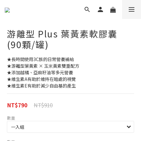
游離型 Plus 葉黃素軟膠囊
(90顆/罐)
★長時間使用3C族的日常營養補給
★游離型葉黃素 × 玉米黃素雙重配方
★添加越橘、亞麻籽油等多元營養
★維生素A有助於維持在暗處的視覺
★維生素E有助於減少自由基的產生
NT$910
NT$790
數量