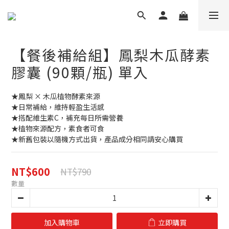
【餐後補給組】鳳梨木瓜酵素
膠囊 (90顆/瓶) 單入
★鳳梨 × 木瓜植物酵素來源
★日常補給，維持輕盈生活感
★搭配維生素C，補充每日所需營養
★植物來源配方，素食者可食
★新舊包裝以隨機方式出貨，產品成分相同請安心購買
NT$600
NT$790
數量
加入購物車
立即購買