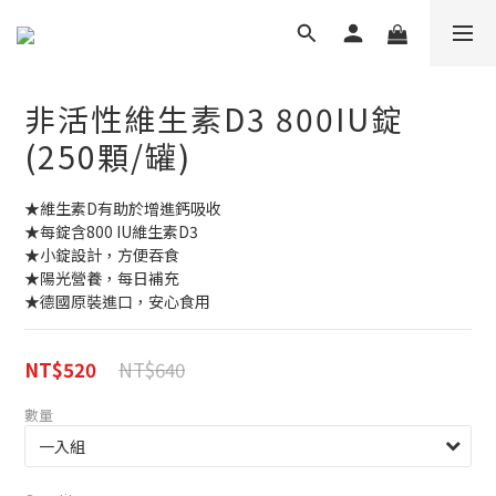
非活性維生素D3 800IU錠
(250顆/罐)
★維生素D有助於增進鈣吸收
★每錠含800 IU維生素D3
★小錠設計，方便吞食
★陽光營養，每日補充
★德國原裝進口，安心食用
NT$640
NT$520
數量