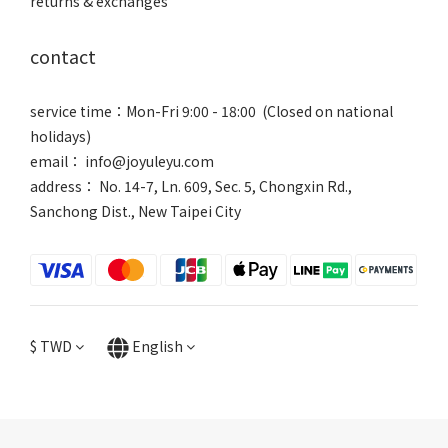
returns & exchanges
contact
service time：Mon-Fri 9:00 - 18:00 (Closed on national
holidays)
email： info@joyuleyu.com
address： No. 14-7, Ln. 609, Sec. 5, Chongxin Rd.,
Sanchong Dist., New Taipei City
$
TWD
English