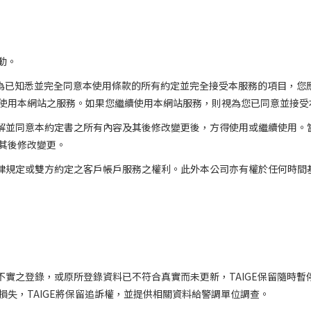
動。
為已知悉並完全同意本使用條款的所有約定並完全接受本服務的項目，您
使用本網站之服務。如果您繼續使用本網站服務，則視為您已同意並接受
解並同意本約定書之所有內容及其後修改變更後，方得使用或繼續使用。
其後修改變更。
律規定或雙方約定之客戶帳戶服務之權利。此外本公司亦有權於任何時間
不實之登錄，或原所登錄資料已不符合真實而未更新，
TAIGE
保留隨時暫
損失，
TAIGE
將保留追訴權，並提供相關資料給警調單位調查。