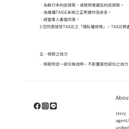
．為執行本約定條款、或使用者違反約定條款。
．為維護
TAIGE
系統之正常運作及安全。
．經當事人書面同意。
3.
您同意接受
TAIGE
之「隱私權保障」，
TAIGE
將
五、條款之效力
．條款所定一部分無效時，不影響其他部份之效力
Abou
story
agent/
unifi