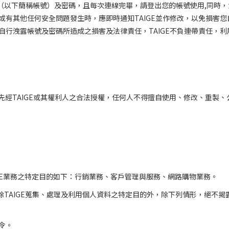
（以下簡稱帳號）及密碼，且每次連線完畢，請登出您的帳號使用
,
同時，
或有其他任何安全問題發生時，應即時通知
TAIGE
並作修改，以免損害您
自行洩露帳號及密碼所造成之損害及法律責任，
TAIGE
不負連帶責任，利
先經
TAIGE
或其權利人之合法授權，任何人不得擅自使用、修改、重製、
E
業務之特定目的如下：行銷業務、客戶管理與服務、網路購物業務。
除
TAIGE
蒐集、處理及利用個人資料之特定目的外，除下列情形，絕不揭
令。