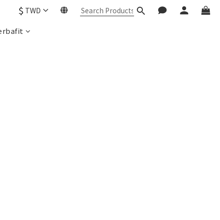
$
TWD
rbafit