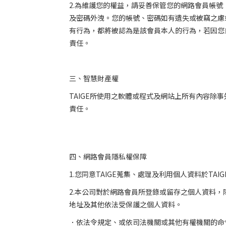
2.
為維護您的權益，請妥善保管您的網路會員帳號
及密碼外洩。您的帳號、密碼如有遺失或被竊之慮
有行為，都將被認為是該會員本人的行為，若因您
責任。
三、智慧財產權
TAIGE
所使用之軟體或程式及網站上所有內容除事
責任。
四、網路會員隱私權保障
1.
您同意
TAIGE
蒐集、處理及利用個人資料於
TAIG
2.
本公司對於網路會員所登錄或留存之個人資料，
地址及其他依法受保護之個人資料。
．依法令規定、或依司法機關或其他有權機關的命