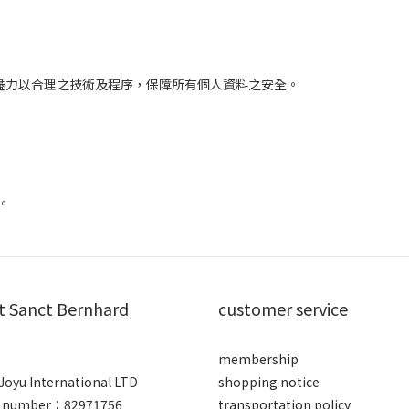
盡力以合理之技術及程序，保障所有個人資料之安全。
。
t Sanct Bernhard
customer service
membership
Joyu International LTD
shopping notice
ed number：82971756
transportation policy