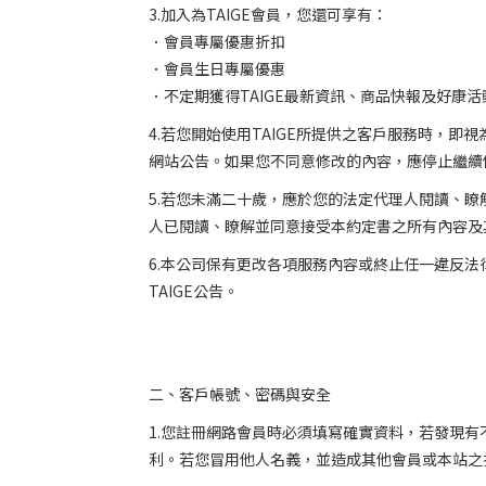
3.
加入為
TAIGE
會員，您還可享有：
．會員專屬優惠折扣
．會員生日專屬優惠
．不定期獲得
TAIGE
最新資訊、商品快報及好康活
4.
若您開始使用
TAIGE
所提供之客戶服務時，即視
網站公告。如果您不同意修改的內容，應停止繼續
5.
若您未滿二十歲，應於您的法定代理人閱讀、瞭
人已閱讀、瞭解並同意接受本約定書之所有內容及
6.
本公司保有更改各項服務內容或終止任一違反法
TAIGE
公告。
二、客戶帳號、密碼與安全
1.
您註冊網路會員時必須填寫確實資料，若發現有
利。若您冒用他人名義，並造成其他會員或本站之