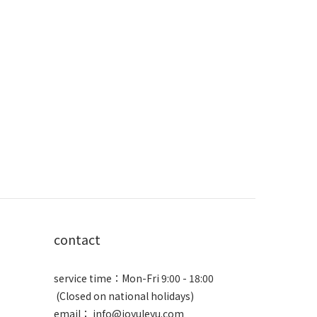
contact
service time：Mon-Fri 9:00 - 18:00
(Closed on national holidays)
email： info@joyuleyu.com