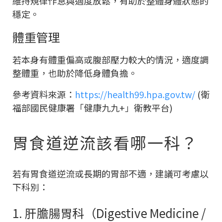
維持規律作息與適度放鬆，有助於整體身體狀態的
穩定。
體重管理
若本身有體重偏高或腹部壓力較大的情況，適度調
整體重，也助於降低身體負擔。
參考資料來源：
https://health99.hpa.gov.tw/
(衛
福部國民健康署「健康九九+」衛教平台)
胃食道逆流該看哪一科？
若有胃食道逆流或長期的胃部不適，建議可考慮以
下科別：
1. 肝膽腸胃科（Digestive Medicine /