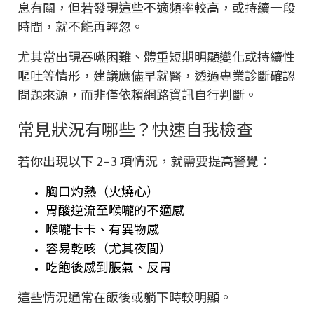
息有關，但若發現這些不適頻率較高，或持續一段
時間，就不能再輕忽。
尤其當出現吞嚥困難、體重短期明顯變化或持續性
嘔吐等情形，建議應儘早就醫，透過專業診斷確認
問題來源，而非僅依賴網路資訊自行判斷。
常見狀況有哪些？快速自我檢查
若你出現以下 2–3 項情況，就需要提高警覺：
胸口灼熱（火燒心）
胃酸逆流至喉嚨的不適感
喉嚨卡卡、有異物感
容易乾咳（尤其夜間）
吃飽後感到脹氣、反胃
這些情況通常在飯後或躺下時較明顯。