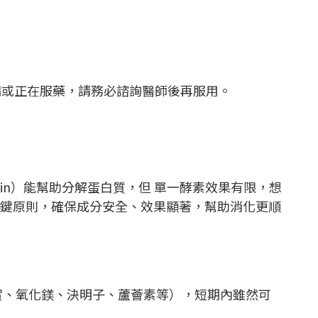
疾病或正在服藥，請務必諮詢醫師後再服用。
in）能幫助分解蛋白質，但 單一酵素效果有限，想
關鍵原則，確保成分安全、效果顯著，幫助消化更順
實、氧化鎂、決明子、蘆薈素等），短期內雖然可