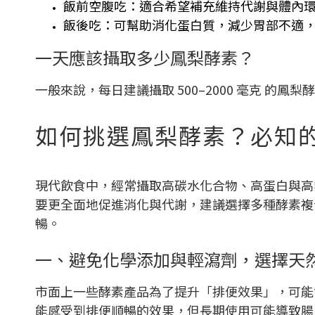
飯前空腹吃：適合希望補充維持代謝與體內
飯後吃：可幫助消化蛋白質，減少胃部不適
一天應該攝取多少鳳梨酵素？
一般來說，每日建議攝取 500–2000 毫克 
如何挑選鳳梨酵素？必知
現代飲食中，經常攝取高碳水化合物、高蛋白與高熱
要更全面地促進消化與代謝，建議選擇多種酵素複
暢。
一、避免化學添加與輕瀉劑，選擇天
市面上一些酵素產品為了提升「排便效果」，可能
能感受到排便順暢的效果，但長期使用可能導致腸